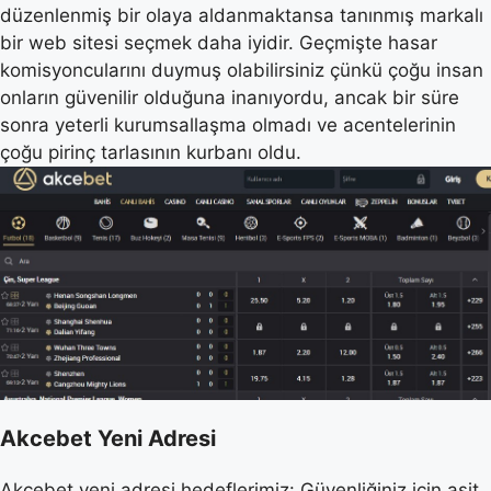
düzenlenmiş bir olaya aldanmaktansa tanınmış markalı
bir web sitesi seçmek daha iyidir. Geçmişte hasar
komisyoncularını duymuş olabilirsiniz çünkü çoğu insan
onların güvenilir olduğuna inanıyordu, ancak bir süre
sonra yeterli kurumsallaşma olmadı ve acentelerinin
çoğu pirinç tarlasının kurbanı oldu.
Akcebet Yeni Adresi
Akcebet yeni adresi hedeflerimiz: Güvenliğiniz için asit