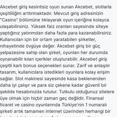
Akcebet giriş kesintisiz oyun sunan Akcebet, slotlarla
çeşitliliğini arttırmaktadır. Mevcut giriş adresinizin
"Casino" bölümüne tıklayarak oyun içeriğine kolayca
ulaşabilirsiniz. Yüksek faiz oranları sayesinde siteye
yaptığınız yatırımdan daha fazla para kazanabilirsiniz.
Kullanıcıları için bir ortam yaratabilen şirketler,
nihayetinde övgüye değer. Akcebet giriş bir güç
yelpazesine sahip olan şirket, oyunları her durumda
oynanabilir kılan içerikler oluşturabilir.
Akcebet giriş
çeşitli karlı bonus seçenekleri sunar. Zarif ve anlaşılır
tasarım, kullanıcılara istedikleri oyunlara kolay erişim
sağlar. Slot makinesi sayesinde kasa beklenenden
daha iyi çalışır ve para siz çekene kadar güvenli bir
şekilde hesabınızda tutulur. Tutkulu olduğunuz sitelere
üye olmak için hiçbir zaman geç değildir. Finansal
ticaret ve casino oyunlarında Türkiye'nin 1 numaralı
şirketi artık tamamen internet üzerinden herhangi bir