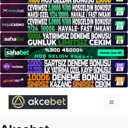
İçeriğe
atla
Menü