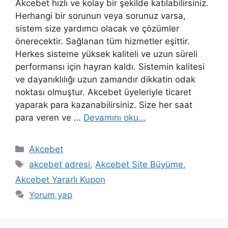
Akcebet hızlı ve kolay bir şekilde katılabilirsiniz.
Herhangi bir sorunun veya sorunuz varsa,
sistem size yardımcı olacak ve çözümler
önerecektir. Sağlanan tüm hizmetler eşittir.
Herkes sisteme yüksek kaliteli ve uzun süreli
performansı için hayran kaldı. Sistemin kalitesi
ve dayanıklılığı uzun zamandır dikkatin odak
noktası olmuştur. Akcebet üyeleriyle ticaret
yaparak para kazanabilirsiniz. Size her saat
para veren ve …
Devamını oku…
Kategoriler
Akcebet
Etiketler
akcebet adresi
,
Akcebet Site Büyüme
,
Akcebet Yararlı Kupon
Yorum yap