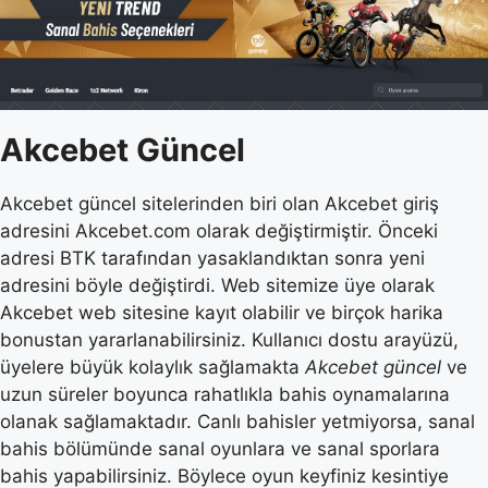
Akcebet Güncel
Akcebet güncel sitelerinden biri olan Akcebet giriş
adresini Akcebet.com olarak değiştirmiştir. Önceki
adresi BTK tarafından yasaklandıktan sonra yeni
adresini böyle değiştirdi. Web sitemize üye olarak
Akcebet web sitesine kayıt olabilir ve birçok harika
bonustan yararlanabilirsiniz. Kullanıcı dostu arayüzü,
üyelere büyük kolaylık sağlamakta
Akcebet güncel
ve
uzun süreler boyunca rahatlıkla bahis oynamalarına
olanak sağlamaktadır. Canlı bahisler yetmiyorsa, sanal
bahis bölümünde sanal oyunlara ve sanal sporlara
bahis yapabilirsiniz. Böylece oyun keyfiniz kesintiye