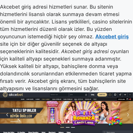
Akcebet giriş adresi hizmetleri sunar. Bu sitenin
hizmetlerini lisanslı olarak sunmaya devam etmesi
önemli bir ayrıcalıktır. Lisans yetkilileri, casino sitelerinin
tüm hizmetlerini düzenli olarak izler. Bu yüzden
oyuncunun istemediği hiçbir şey olmaz.
Akcebet giriş
site için bir diğer güvenilir seçenek de altyapı
seçeneklerinin kalitesidir.
Akcebet giriş adresi
oyunları
için kaliteli altyapı seçenekleri sunmaya adanmıştır.
Yüksek kaliteli bir altyapı, bahisçilere donma veya
dolandırıcılık sorunlarından etkilenmeden ticaret yapma
fırsatı verir. Akcebet giriş ekranı, tüm bahisçilerin site
altyapısını ve lisanslarını görmesini sağlar.