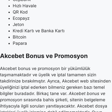
Hızlı Havale
QR Kod
Ecopayz
Jeton
Kredi Kartı ve Banka Kartı
Bitcoin
Papara
Akcebet Bonus ve Promosyon
Akcebet bonus ve promosyon bir yükümlülük
taşımamaktadır ve üyelik ve iptal tamamen sizin
takdirinize bırakılmıştır. Ayrıca, Akcebet web sitesinden
üyeliğinizi iptal ederken bilmeniz gereken bazı temel
bilgiler buradadır. Birkaç tane var.
Akcebet bonus ve
promosyon
sırasında bahis şirketi, sitenin belgeleme
ihtiyacıyla ilgili soruları yanıtlayacaktır. Akcebet dosya