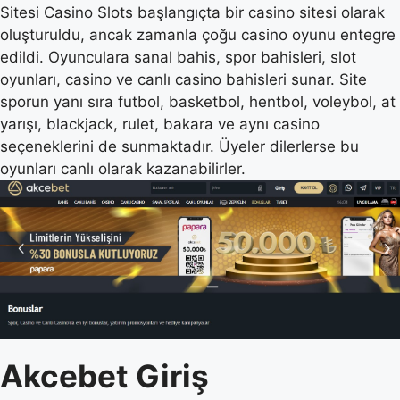
Sitesi Casino Slots başlangıçta bir casino sitesi olarak
oluşturuldu, ancak zamanla çoğu casino oyunu entegre
edildi. Oyunculara sanal bahis, spor bahisleri, slot
oyunları, casino ve canlı casino bahisleri sunar. Site
sporun yanı sıra futbol, basketbol, hentbol, voleybol, at
yarışı, blackjack, rulet, bakara ve aynı casino
seçeneklerini de sunmaktadır. Üyeler dilerlerse bu
oyunları canlı olarak kazanabilirler.
Akcebet Giriş