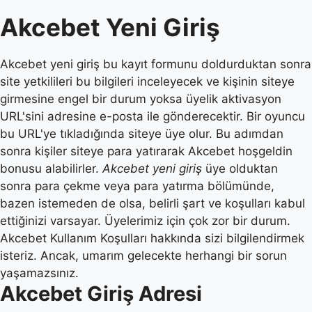
Akcebet Yeni Giriş
Akcebet yeni giriş bu kayıt formunu doldurduktan sonra
site yetkilileri bu bilgileri inceleyecek ve kişinin siteye
girmesine engel bir durum yoksa üyelik aktivasyon
URL'sini adresine e-posta ile gönderecektir. Bir oyuncu
bu URL'ye tıkladığında siteye üye olur. Bu adımdan
sonra kişiler siteye para yatırarak Akcebet hoşgeldin
bonusu alabilirler.
Akcebet yeni giriş
üye olduktan
sonra para çekme veya para yatırma bölümünde,
bazen istemeden de olsa, belirli şart ve koşulları kabul
ettiğinizi varsayar. Üyelerimiz için çok zor bir durum.
Akcebet Kullanım Koşulları hakkında sizi bilgilendirmek
isteriz. Ancak, umarım gelecekte herhangi bir sorun
yaşamazsınız.
Akcebet Giriş Adresi