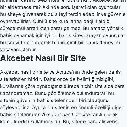
bir aldatmaca mı? Aklında soru işareti olan oyuncular
bu siteye güvenerek bu siteyi tercih edebilir ve güvenle
oynayabilirler. Çünkü site kurallarına bağlı kaldığı
sürece mükerrerlikten zarar gelmez. Bu amaca yönelik
bahis oynamak için iyi bir bahis sitesi arayan oyuncular
bu siteyi tercih ederek birinci sınıf bir bahis deneyimi
yaşayacaklardır.
Akcebet Nasıl Bir Site
Akcebet nasıl bir site ve Avrupa'nın önde gelen bahis
sitelerinden biridir. Daha önce de belirttiğimiz gibi,
kurallarına göre oynadığınız sürece hiçbir site size para
kazandıramaz. Bunu göz önünde bulundurarak bu
sitenin güvenilir bahis sitelerinden biri olduğunu
söyleyebiliriz. Ayrıca bu sitenin en önemli özelliği diğer
bahis sitelerinden
Akcebet nasıl bir site
farklı olarak
kamu kredisi kullanmasıdır. Bu, sitede para alışverişi