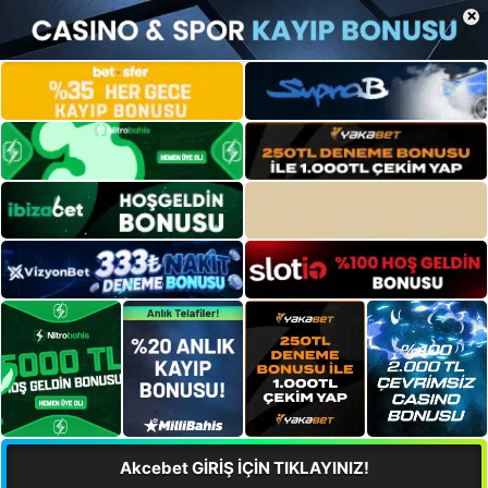
×
Akcebet GİRİŞ İÇİN TIKLAYINIZ!