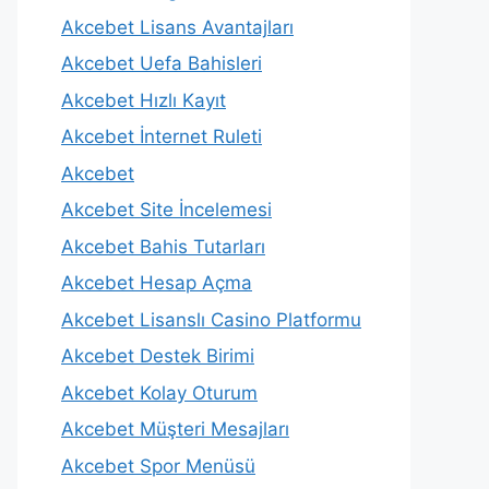
Akcebet Lisans Avantajları
Akcebet Uefa Bahisleri
Akcebet Hızlı Kayıt
Akcebet İnternet Ruleti
Akcebet
Akcebet Site İncelemesi
Akcebet Bahis Tutarları
Akcebet Hesap Açma
Akcebet Lisanslı Casino Platformu
Akcebet Destek Birimi
Akcebet Kolay Oturum
Akcebet Müşteri Mesajları
Akcebet Spor Menüsü