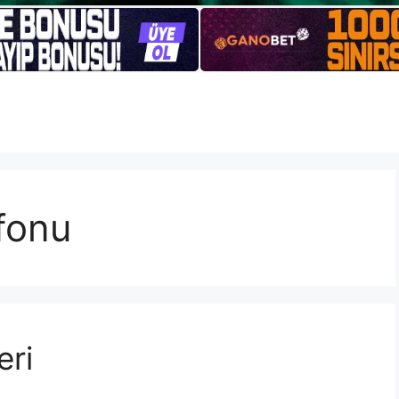
fonu
eri