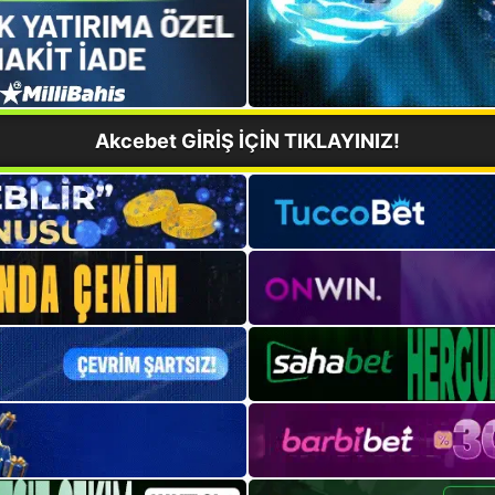
Akcebet GİRİŞ İÇİN TIKLAYINIZ!