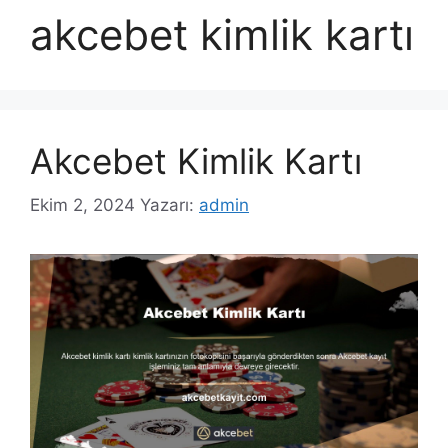
akcebet kimlik kartı
Akcebet Kimlik Kartı
Ekim 2, 2024
Yazarı:
admin