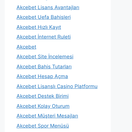
Akcebet Lisans Avantajları
Akcebet Uefa Bahisleri
Akcebet Hızlı Kayıt
Akcebet İnternet Ruleti
Akcebet
Akcebet Site İncelemesi
Akcebet Bahis Tutarları
Akcebet Hesap Açma
Akcebet Lisanslı Casino Platformu
Akcebet Destek Birimi
Akcebet Kolay Oturum
Akcebet Müşteri Mesajları
Akcebet Spor Menüsü