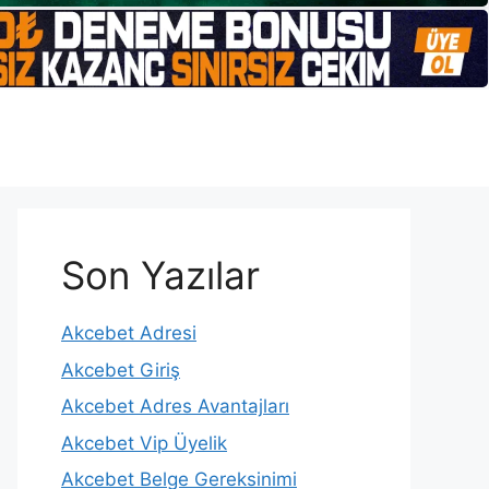
Son Yazılar
Akcebet Adresi
Akcebet Giriş
Akcebet Adres Avantajları
Akcebet Vip Üyelik
Akcebet Belge Gereksinimi