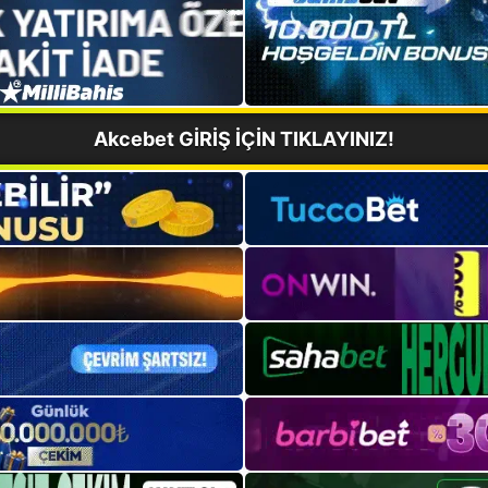
Akcebet GİRİŞ İÇİN TIKLAYINIZ!