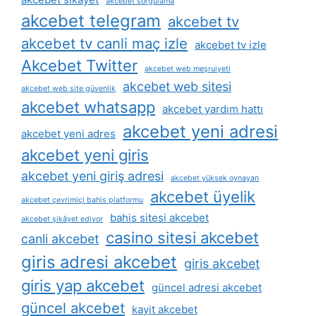
akcebet sorgulama
akcebet telegram
akcebet tv
akcebet tv canli maç izle
akcebet tv izle
Akcebet Twitter
akcebet web meşruiyeti
akcebet web sitesi
akcebet web site güvenlik
akcebet whatsapp
akcebet yardım hattı
akcebet yeni adresi
akcebet yeni adres
akcebet yeni giris
akcebet yeni giriş adresi
akcebet yüksek oynayan
akcebet üyelik
akcebet çevrimiçi bahis platformu
bahis sitesi akcebet
akcebet şikâyet ediyor
casino sitesi akcebet
canli akcebet
giris adresi akcebet
giris akcebet
giris yap akcebet
güncel adresi akcebet
güncel akcebet
kayit akcebet