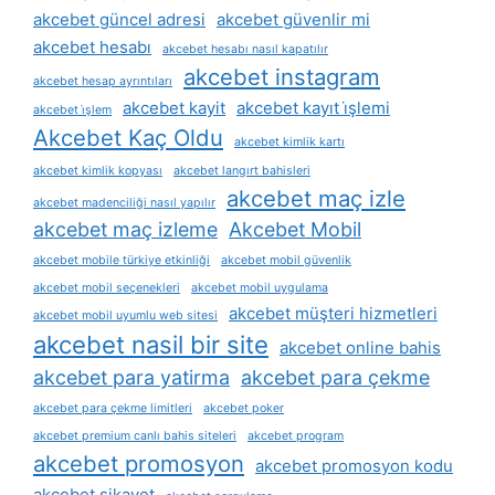
akcebet güncel adresi
akcebet güvenlir mi
akcebet hesabı
akcebet hesabı nasıl kapatılır
akcebet instagram
akcebet hesap ayrıntıları
akcebet kayit
akcebet kayıt i̇şlemi
akcebet i̇şlem
Akcebet Kaç Oldu
akcebet kimlik kartı
akcebet kimlik kopyası
akcebet langırt bahisleri
akcebet maç izle
akcebet madenciliği nasıl yapılır
akcebet maç izleme
Akcebet Mobil
akcebet mobile türkiye etkinliği
akcebet mobil güvenlik
akcebet mobil seçenekleri
akcebet mobil uygulama
akcebet müşteri hizmetleri
akcebet mobil uyumlu web sitesi
akcebet nasil bir site
akcebet online bahis
akcebet para yatirma
akcebet para çekme
akcebet para çekme limitleri
akcebet poker
akcebet premium canlı bahis siteleri
akcebet program
akcebet promosyon
akcebet promosyon kodu
akcebet sikayet