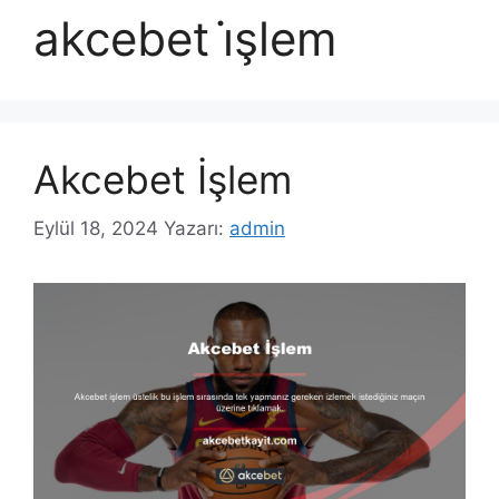
akcebet i̇şlem
Akcebet İşlem
Eylül 18, 2024
Yazarı:
admin