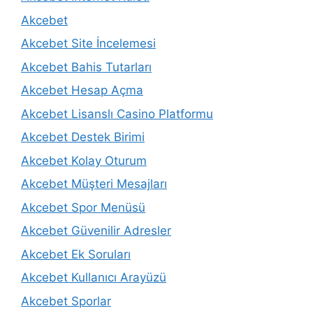
Akcebet
Akcebet Site İncelemesi
Akcebet Bahis Tutarları
Akcebet Hesap Açma
Akcebet Lisanslı Casino Platformu
Akcebet Destek Birimi
Akcebet Kolay Oturum
Akcebet Müşteri Mesajları
Akcebet Spor Menüsü
Akcebet Güvenilir Adresler
Akcebet Ek Soruları
Akcebet Kullanıcı Arayüzü
Akcebet Sporlar