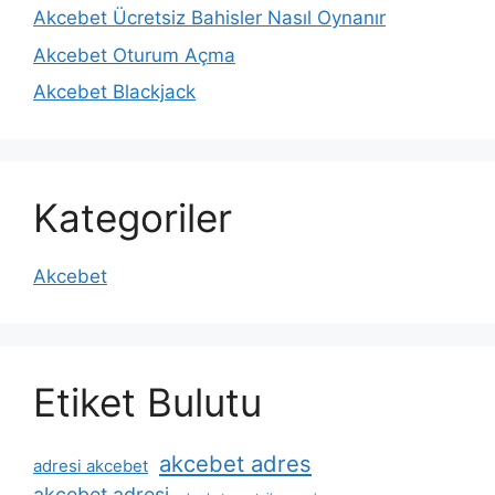
Akcebet Ücretsiz Bahisler Nasıl Oynanır
Akcebet Oturum Açma
Akcebet Blackjack
Kategoriler
Akcebet
Etiket Bulutu
akcebet adres
adresi akcebet
akcebet adresi