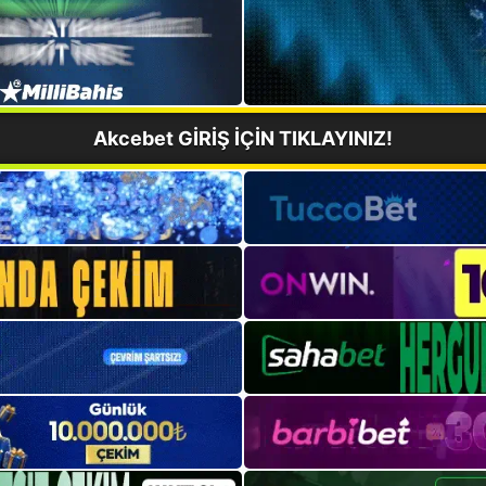
Akcebet GİRİŞ İÇİN TIKLAYINIZ!