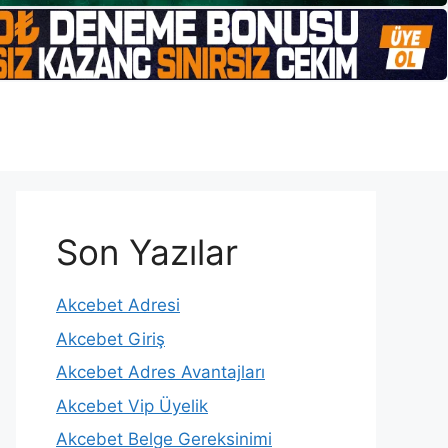
Son Yazılar
Akcebet Adresi
Akcebet Giriş
Akcebet Adres Avantajları
Akcebet Vip Üyelik
Akcebet Belge Gereksinimi