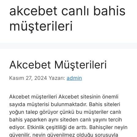
akcebet canlı bahis
müşterileri
Akcebet Müşterileri
Kasım 27, 2024
Yazarı:
admin
Akcebet müşterileri Akcebet sitesinin önemli
sayıda müşterisi bulunmaktadır. Bahis siteleri
yoğun talep görüyor çünkü bu müşteriler canlı
bahis yaparken aynı siteden canlı yayını tercih
ediyor. Etkinlik çeşitliliği de arttı. Bahisçiler neyin
güvenilir, neyin güvenilmez olduğu sorusuyla