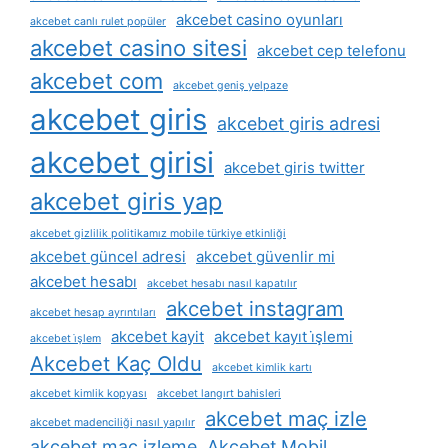
akcebet casino oyunları
akcebet canlı rulet popüler
akcebet casino sitesi
akcebet cep telefonu
akcebet com
akcebet geniş yelpaze
akcebet giris
akcebet giris adresi
akcebet girisi
akcebet giris twitter
akcebet giris yap
akcebet gizlilik politikamız mobile türkiye etkinliği
akcebet güncel adresi
akcebet güvenlir mi
akcebet hesabı
akcebet hesabı nasıl kapatılır
akcebet instagram
akcebet hesap ayrıntıları
akcebet kayit
akcebet kayıt i̇şlemi
akcebet i̇şlem
Akcebet Kaç Oldu
akcebet kimlik kartı
akcebet kimlik kopyası
akcebet langırt bahisleri
akcebet maç izle
akcebet madenciliği nasıl yapılır
akcebet maç izleme
Akcebet Mobil