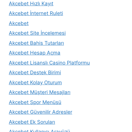
Akcebet Hızlı Kayıt
Akcebet İnternet Ruleti
Akcebet
Akcebet Site İncelemesi
Akcebet Bahis Tutarları
Akcebet Hesap Açma
Akcebet Lisanslı Casino Platformu
Akcebet Destek Birimi
Akcebet Kolay Oturum
Akcebet Müşteri Mesajları
Akcebet Spor Menüsü
Akcebet Güvenilir Adresler
Akcebet Ek Soruları
Akcebet Kullanıcı Arayüzü