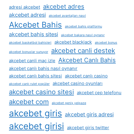
akcebet adres
adresi akcebet
akcebet adresi
akcebet avantajları nasıl
Akcebet Bahis
akcebet bahis platformu
akcebet bahis sitesi
akcebet bakara nasıl oynanır
akcebet blackjack
akcebet basketbol bahisleri
akcebet bonus
akcebet canli destek
akcebet bonuslar sunuyor
Akcebet Canlı Bahis
akcebet canli maç izle
akcebet canlı bahis nasıl oynanır
akcebet canlı bahis sitesi
akcebet canlı casino
akcebet casino oyunları
akcebet canlı rulet popüler
akcebet casino sitesi
akcebet cep telefonu
akcebet com
akcebet geniş yelpaze
akcebet giris
akcebet giris adresi
akcebet girisi
akcebet giris twitter