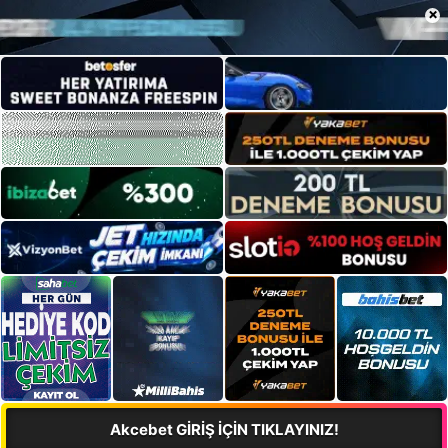
×
Akcebet GİRİŞ İÇİN TIKLAYINIZ!