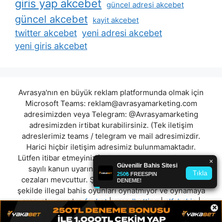
giris yap akcebet
güncel adresi akcebet
güncel akcebet
kayit akcebet
twitter akcebet
yeni adresi akcebet
yeni giris akcebet
Avrasya'nın en büyük reklam platformunda olmak için
Microsoft Teams:
reklam@avrasyamarketing.com
adresimizden veya Telegram: @Avrasyamarketing
adresimizden irtibat kurabilirsiniz. (Tek iletişim
adreslerimiz teams / telegram ve mail adresimizdir.
Harici hiçbir iletişim adresimiz bulunmamaktadır.
Lütfen itibar etmeyiniz.) Türkiye yasalarına göre 7258
sayılı kanun uyarınca yasa dışı bahis oynamanın
cezaları mevcuttur. Şu an bulunduğunuz site hiç bir
şekilde illegal bahis oyunları oynatmıyor ve oynamaya
aracı olmuyordur.
foxbet
|
grandbetting
|
alfabahis
|
×
bets60
|
casinokali
|
bahsinadi
|
husbet
|
martesbet