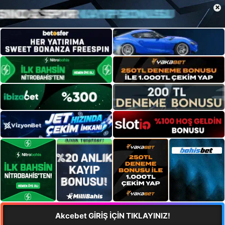
×
Akcebet GİRİŞ İÇİN TIKLAYINIZ!