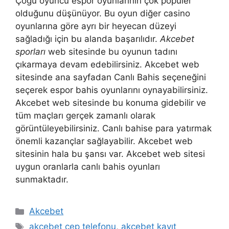
Çoğu oyuncu espor oyunlarının çok popüler
olduğunu düşünüyor. Bu oyun diğer casino
oyunlarına göre ayrı bir heyecan düzeyi
sağladığı için bu alanda başarılıdır.
Akcebet
sporları
web sitesinde bu oyunun tadını
çıkarmaya devam edebilirsiniz. Akcebet web
sitesinde ana sayfadan Canlı Bahis seçeneğini
seçerek espor bahis oyunlarını oynayabilirsiniz.
Akcebet web sitesinde bu konuma gidebilir ve
tüm maçları gerçek zamanlı olarak
görüntüleyebilirsiniz. Canlı bahise para yatırmak
önemli kazançlar sağlayabilir. Akcebet web
sitesinin hala bu şansı var. Akcebet web sitesi
uygun oranlarla canlı bahis oyunları
sunmaktadır.
Kategoriler
Akcebet
Etiketler
akcebet cep telefonu
,
akcebet kayıt