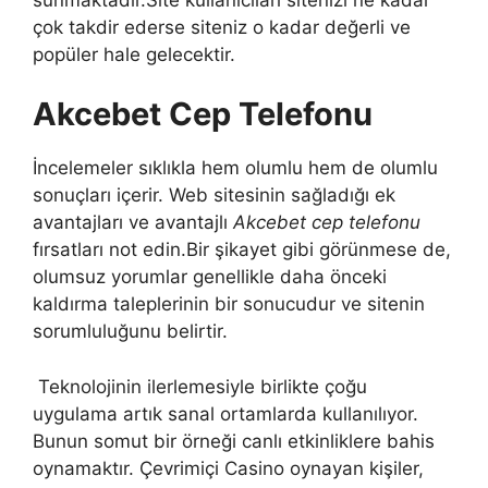
çok takdir ederse siteniz o kadar değerli ve
popüler hale gelecektir.
Akcebet Cep Telefonu
İncelemeler sıklıkla hem olumlu hem de olumlu
sonuçları içerir. Web sitesinin sağladığı ek
avantajları ve avantajlı
Akcebet cep telefonu
fırsatları not edin.Bir şikayet gibi görünmese de,
olumsuz yorumlar genellikle daha önceki
kaldırma taleplerinin bir sonucudur ve sitenin
sorumluluğunu belirtir.
Teknolojinin ilerlemesiyle birlikte çoğu
uygulama artık sanal ortamlarda kullanılıyor.
Bunun somut bir örneği canlı etkinliklere bahis
oynamaktır. Çevrimiçi Casino oynayan kişiler,