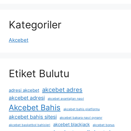
Kategoriler
Akcebet
Etiket Bulutu
akcebet adres
adresi akcebet
akcebet adresi
akcebet avantajları nasıl
Akcebet Bahis
akcebet bahis platformu
akcebet bahis sitesi
akcebet bakara nasıl oynanır
akcebet blackjack
akcebet basketbol bahisleri
akcebet bonus