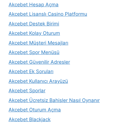
Akcebet Hesap Açma
Akcebet Lisanslı Casino Platformu
Akcebet Destek Birimi
Akcebet Kolay Oturum
Akcebet Müşteri Mesajları
Akcebet Spor Menüsü
Akcebet Güvenilir Adresler
Akcebet Ek Soruları
Akcebet Kullanıcı Arayüzü
Akcebet Sporlar
Akcebet Ücretsiz Bahisler Nasıl Oynanır
Akcebet Oturum Açma
Akcebet Blackjack