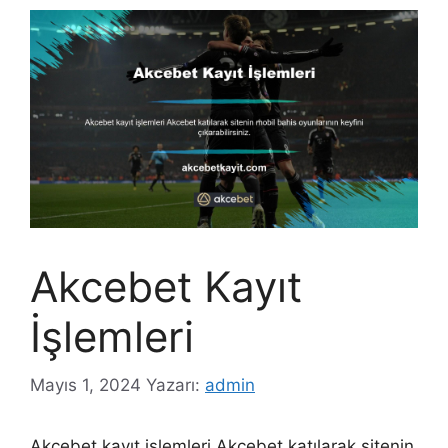
Akcebet Kayıt
İşlemleri
Mayıs 1, 2024
Yazarı:
admin
Akcebet kayıt işlemleri Akcebet katılarak sitenin