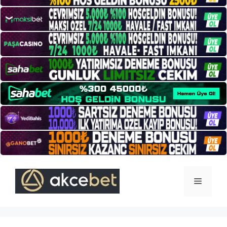
İçeriğe
atla
Menü