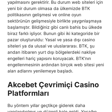
yapılmasını gerektirir. Bu durum web siteleri için
yeni bir durum olmasa da ülkemizde BTK
politikasının gelişmesi ve online oyun
sektörünün gelişmesiyle birlikte yaygınlaşmaya
başlamıştır. Bildiğiniz gibi canlı bahis bu ülkede
biraz farklı işliyor. Bunun gibi iki kategoride bir
pazar oluşturuldu: Yasal ve yasa dışı casino
siteleri ya da ulusal ve uluslararası. BTK, şu
andan itibaren yurt dışı bölgelerdeki nakliye
engelleri hariç yapısını koruyacak. BTK’nın
engellenmesinin ardından birçok web sitesi yeni
alan adlarını yenilemeye başladı.
Akcebet Çevrimiçi Casino
Platformları
Bu yöntem yıllar geçtikçe giderek daha
yapılandırılmış ve düzenli hale geldi. Yasağın