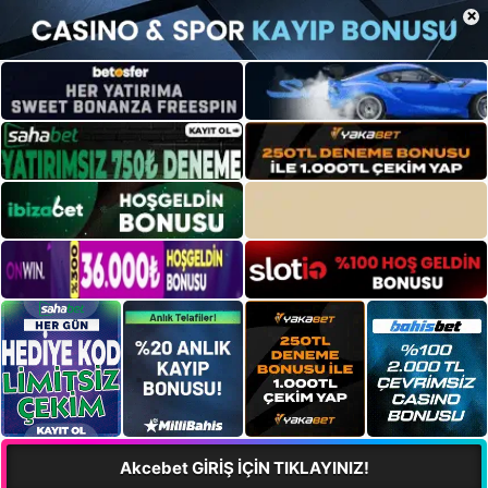
×
Akcebet GİRİŞ İÇİN TIKLAYINIZ!