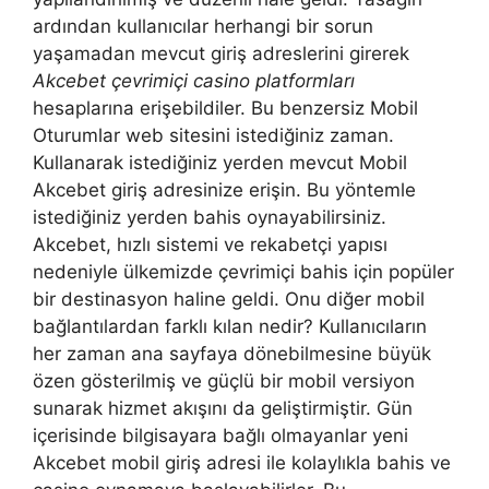
ardından kullanıcılar herhangi bir sorun
yaşamadan mevcut giriş adreslerini girerek
Akcebet çevrimiçi casino platformları
hesaplarına erişebildiler. Bu benzersiz Mobil
Oturumlar web sitesini istediğiniz zaman.
Kullanarak istediğiniz yerden mevcut Mobil
Akcebet giriş adresinize erişin. Bu yöntemle
istediğiniz yerden bahis oynayabilirsiniz.
Akcebet, hızlı sistemi ve rekabetçi yapısı
nedeniyle ülkemizde çevrimiçi bahis için popüler
bir destinasyon haline geldi. Onu diğer mobil
bağlantılardan farklı kılan nedir? Kullanıcıların
her zaman ana sayfaya dönebilmesine büyük
özen gösterilmiş ve güçlü bir mobil versiyon
sunarak hizmet akışını da geliştirmiştir. Gün
içerisinde bilgisayara bağlı olmayanlar yeni
Akcebet mobil giriş adresi ile kolaylıkla bahis ve