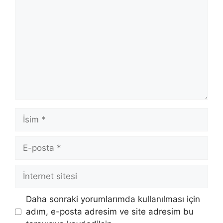
İsim
E-
posta
İnternet
sitesi
Daha sonraki yorumlarımda kullanılması için
adım, e-posta adresim ve site adresim bu