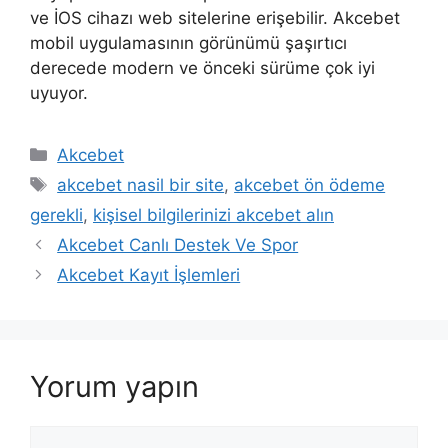
ve İOS cihazı web sitelerine erişebilir. Akcebet
mobil uygulamasının görünümü şaşırtıcı
derecede modern ve önceki sürüme çok iyi
uyuyor.
Kategoriler
Akcebet
Etiketler
akcebet nasil bir site
,
akcebet ön ödeme
gerekli
,
kişisel bilgilerinizi akcebet alın
Akcebet Canlı Destek Ve Spor
Akcebet Kayıt İşlemleri
Yorum yapın
Yorum