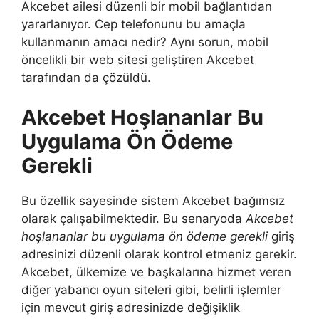
Akcebet ailesi düzenli bir mobil bağlantıdan
yararlanıyor. Cep telefonunu bu amaçla
kullanmanın amacı nedir? Aynı sorun, mobil
öncelikli bir web sitesi geliştiren Akcebet
tarafından da çözüldü.
Akcebet Hoşlananlar Bu
Uygulama Ön Ödeme
Gerekli
Bu özellik sayesinde sistem Akcebet bağımsız
olarak çalışabilmektedir. Bu senaryoda
Akcebet
hoşlananlar bu uygulama ön ödeme gerekli
giriş
adresinizi düzenli olarak kontrol etmeniz gerekir.
Akcebet, ülkemize ve başkalarına hizmet veren
diğer yabancı oyun siteleri gibi, belirli işlemler
için mevcut giriş adresinizde değişiklik