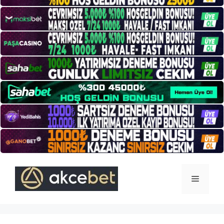
İçeriğe
atla
Menü