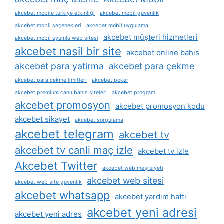
akcebet mobile türkiye etkinliği
akcebet mobil güvenlik
akcebet mobil seçenekleri
akcebet mobil uygulama
akcebet müşteri hizmetleri
akcebet mobil uyumlu web sitesi
akcebet nasil bir site
akcebet online bahis
akcebet para yatirma
akcebet para çekme
akcebet para çekme limitleri
akcebet poker
akcebet premium canlı bahis siteleri
akcebet program
akcebet promosyon
akcebet promosyon kodu
akcebet sikayet
akcebet sorgulama
akcebet telegram
akcebet tv
akcebet tv canli maç izle
akcebet tv izle
Akcebet Twitter
akcebet web meşruiyeti
akcebet web sitesi
akcebet web site güvenlik
akcebet whatsapp
akcebet yardım hattı
akcebet yeni adresi
akcebet yeni adres