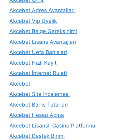
Akcebet Adres Avantajları
Akcebet Vip Üyelik
Akcebet Belge Gereksinimi
Akcebet Lisans Avantajları
Akcebet Uefa Bahisleri
Akcebet Hızlı Kayıt
Akcebet İnternet Ruleti
Akcebet
Akcebet Site İncelemesi
Akcebet Bahis Tutarları
Akcebet Hesap Açma
Akcebet Lisanslı Casino Platformu
Akcebet Destek Birimi