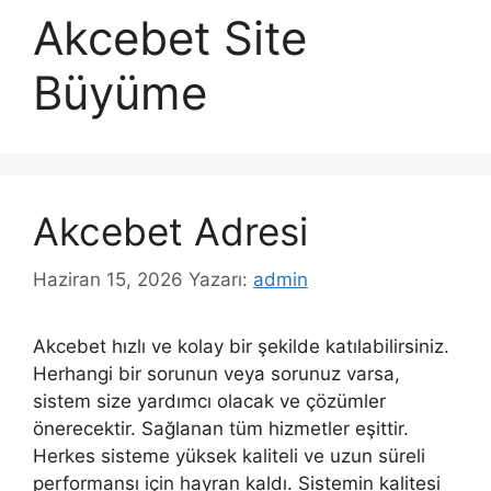
Akcebet Site
Büyüme
Akcebet Adresi
Haziran 15, 2026
Yazarı:
admin
Akcebet hızlı ve kolay bir şekilde katılabilirsiniz.
Herhangi bir sorunun veya sorunuz varsa,
sistem size yardımcı olacak ve çözümler
önerecektir. Sağlanan tüm hizmetler eşittir.
Herkes sisteme yüksek kaliteli ve uzun süreli
performansı için hayran kaldı. Sistemin kalitesi