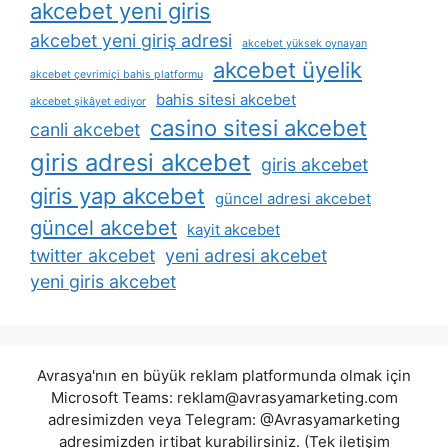
akcebet yeni giris
akcebet yeni giriş adresi
akcebet yüksek oynayan
akcebet üyelik
akcebet çevrimiçi bahis platformu
bahis sitesi akcebet
akcebet şikâyet ediyor
casino sitesi akcebet
canli akcebet
giris adresi akcebet
giris akcebet
giris yap akcebet
güncel adresi akcebet
güncel akcebet
kayit akcebet
twitter akcebet
yeni adresi akcebet
yeni giris akcebet
Avrasya'nın en büyük reklam platformunda olmak için
Microsoft Teams:
reklam@avrasyamarketing.com
adresimizden veya Telegram: @Avrasyamarketing
adresimizden irtibat kurabilirsiniz. (Tek iletişim