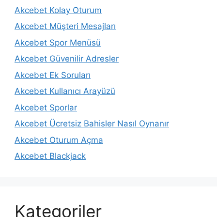
Akcebet Kolay Oturum
Akcebet Müşteri Mesajları
Akcebet Spor Menüsü
Akcebet Güvenilir Adresler
Akcebet Ek Soruları
Akcebet Kullanıcı Arayüzü
Akcebet Sporlar
Akcebet Ücretsiz Bahisler Nasıl Oynanır
Akcebet Oturum Açma
Akcebet Blackjack
Kategoriler