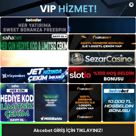
×
Akcebet GİRİŞ İÇİN TIKLAYINIZ!