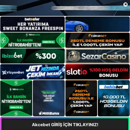
×
Akcebet GİRİŞ İÇİN TIKLAYINIZ!