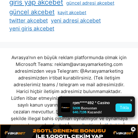
giris yap akcebet
güncel adresi akcebet
güncel akcebet
kayit akcebet
twitter akcebet
yeni adresi akcebet
yeni giris akcebet
Avrasya'nın en büyük reklam platformunda olmak için
Microsoft Teams:
reklam@avrasyamarketing.com
adresimizden veya Telegram: @Avrasyamarketing
adresimizden irtibat kurabilirsiniz. (Tek iletişim
adreslerimiz teams / telegram ve mail adresimizdir.
Harici hiçbir iletişim adresimiz bulunmamaktadır.
Lütfen itibar etmeyiniz.) Türkiye yasalarına göre 7258
sayılı kanun uyarınca yasa dışı bahis oynamanın
cezaları mevcuttur. Şu an bulunduğunuz site hiç bir
şekilde illegal bahis oyunları oynatmıyor ve oynamaya
aracı olmuyordur.
foxbet
|
grandbetting
|
alfabahis
|
×
bets60
|
casinokali
|
bahsinadi
|
husbet
|
martesbet