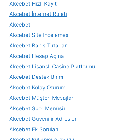
Akcebet Hızlı Kayıt
Akcebet İnternet Ruleti
Akcebet
Akcebet Site İncelemesi
Akcebet Bahis Tutarları
Akcebet Hesap Açma
Akcebet Lisanslı Casino Platformu
Akcebet Destek Birimi
Akcebet Kolay Oturum
Akcebet Müşteri Mesajları
Akcebet Spor Menüsü
Akcebet Güvenilir Adresler
Akcebet Ek Soruları
Akcebet Kullanıcı Arayüzü