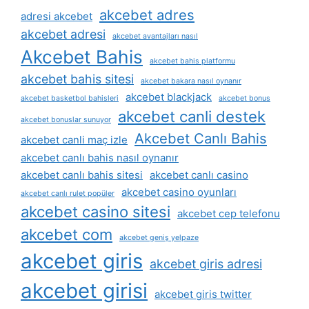
akcebet adres
adresi akcebet
akcebet adresi
akcebet avantajları nasıl
Akcebet Bahis
akcebet bahis platformu
akcebet bahis sitesi
akcebet bakara nasıl oynanır
akcebet blackjack
akcebet basketbol bahisleri
akcebet bonus
akcebet canli destek
akcebet bonuslar sunuyor
Akcebet Canlı Bahis
akcebet canli maç izle
akcebet canlı bahis nasıl oynanır
akcebet canlı bahis sitesi
akcebet canlı casino
akcebet casino oyunları
akcebet canlı rulet popüler
akcebet casino sitesi
akcebet cep telefonu
akcebet com
akcebet geniş yelpaze
akcebet giris
akcebet giris adresi
akcebet girisi
akcebet giris twitter