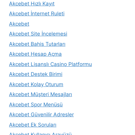
Akcebet Hızlı Kayıt
Akcebet İnternet Ruleti
Akcebet
Akcebet Site İncelemesi
Akcebet Bahis Tutarları
Akcebet Hesap Açma
Akcebet Lisanslı Casino Platformu
Akcebet Destek Birimi
Akcebet Kolay Oturum
Akcebet Müşteri Mesajları
Akcebet Spor Menüsü
Akcebet Güvenilir Adresler
Akcebet Ek Soruları
Akcebet Kullanıcı Arayüzü