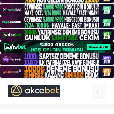
İçeriğe
atla
Menü