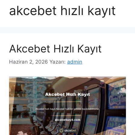
akcebet hızlı kayıt
Akcebet Hızlı Kayıt
Haziran 2, 2026
Yazarı:
admin