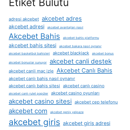
Etiket Bulutu
akcebet adres
adresi akcebet
akcebet adresi
akcebet avantajları nasıl
Akcebet Bahis
akcebet bahis platformu
akcebet bahis sitesi
akcebet bakara nasıl oynanır
akcebet blackjack
akcebet basketbol bahisleri
akcebet bonus
akcebet canli destek
akcebet bonuslar sunuyor
Akcebet Canlı Bahis
akcebet canli maç izle
akcebet canlı bahis nasıl oynanır
akcebet canlı bahis sitesi
akcebet canlı casino
akcebet casino oyunları
akcebet canlı rulet popüler
akcebet casino sitesi
akcebet cep telefonu
akcebet com
akcebet geniş yelpaze
akcebet giris
akcebet giris adresi