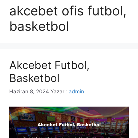
akcebet ofis futbol,
basketbol
Akcebet Futbol,
Basketbol
Haziran 8, 2024
Yazarı:
admin