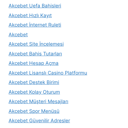
Akcebet Uefa Bahisleri
Akcebet Hızlı Kayıt
Akcebet İnternet Ruleti
Akcebet
Akcebet Site İncelemesi
Akcebet Bahis Tutarları
Akcebet Hesap Açma
Akcebet Lisanslı Casino Platformu
Akcebet Destek Birimi
Akcebet Kolay Oturum
Akcebet Müşteri Mesajları
Akcebet Spor Menüsü
Akcebet Güvenilir Adresler