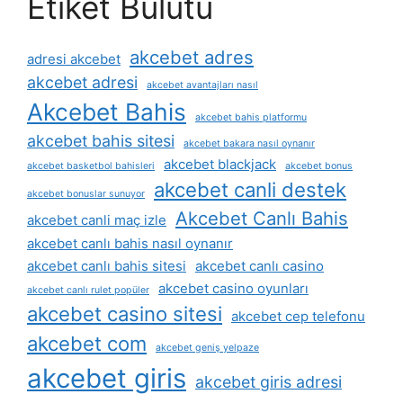
Etiket Bulutu
akcebet adres
adresi akcebet
akcebet adresi
akcebet avantajları nasıl
Akcebet Bahis
akcebet bahis platformu
akcebet bahis sitesi
akcebet bakara nasıl oynanır
akcebet blackjack
akcebet basketbol bahisleri
akcebet bonus
akcebet canli destek
akcebet bonuslar sunuyor
Akcebet Canlı Bahis
akcebet canli maç izle
akcebet canlı bahis nasıl oynanır
akcebet canlı bahis sitesi
akcebet canlı casino
akcebet casino oyunları
akcebet canlı rulet popüler
akcebet casino sitesi
akcebet cep telefonu
akcebet com
akcebet geniş yelpaze
akcebet giris
akcebet giris adresi