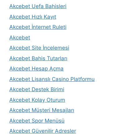
Akcebet Uefa Bahisleri
Akcebet Hızlı Kayıt
Akcebet İnternet Ruleti
Akcebet
Akcebet Site İncelemesi
Akcebet Bahis Tutarları
Akcebet Hesap Açma
Akcebet Lisanslı Casino Platformu
Akcebet Destek Birimi
Akcebet Kolay Oturum
Akcebet Müşteri Mesajları
Akcebet Spor Menüsü
Akcebet Güvenilir Adresler