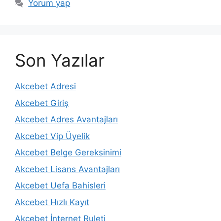
Yorum yap
Son Yazılar
Akcebet Adresi
Akcebet Giriş
Akcebet Adres Avantajları
Akcebet Vip Üyelik
Akcebet Belge Gereksinimi
Akcebet Lisans Avantajları
Akcebet Uefa Bahisleri
Akcebet Hızlı Kayıt
Akcebet İnternet Ruleti