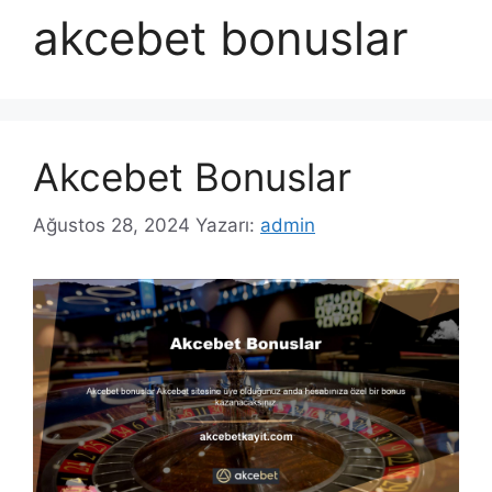
akcebet bonuslar
Akcebet Bonuslar
Ağustos 28, 2024
Yazarı:
admin