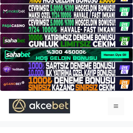
İçeriğe
atla
Menü