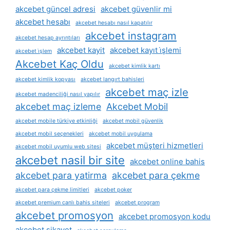
akcebet güncel adresi
akcebet güvenlir mi
akcebet hesabı
akcebet hesabı nasıl kapatılır
akcebet instagram
akcebet hesap ayrıntıları
akcebet kayit
akcebet kayıt i̇şlemi
akcebet i̇şlem
Akcebet Kaç Oldu
akcebet kimlik kartı
akcebet kimlik kopyası
akcebet langırt bahisleri
akcebet maç izle
akcebet madenciliği nasıl yapılır
akcebet maç izleme
Akcebet Mobil
akcebet mobile türkiye etkinliği
akcebet mobil güvenlik
akcebet mobil seçenekleri
akcebet mobil uygulama
akcebet müşteri hizmetleri
akcebet mobil uyumlu web sitesi
akcebet nasil bir site
akcebet online bahis
akcebet para yatirma
akcebet para çekme
akcebet para çekme limitleri
akcebet poker
akcebet premium canlı bahis siteleri
akcebet program
akcebet promosyon
akcebet promosyon kodu
akcebet sikayet