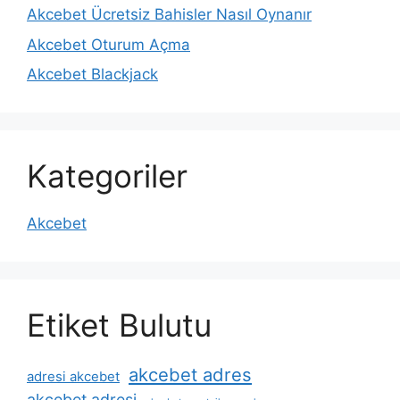
Akcebet Ücretsiz Bahisler Nasıl Oynanır
Akcebet Oturum Açma
Akcebet Blackjack
Kategoriler
Akcebet
Etiket Bulutu
akcebet adres
adresi akcebet
akcebet adresi