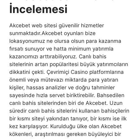
İncelemesi
Akcebet web sitesi güvenilir hizmetler
sunmaktadır.Akcebet oyunları bize
lokasyonumuz ne olursa olsun para kazanma
fırsatı sunuyor ve hatta minimum yatırımla
kazancımızı arttırabiliyoruz. Canlı bahis
sitelerinin artan popülaritesi büyük yatırımcıların
dikkatini çekti. Çevrimiçi Casino platformlarına
önemli veya mütevazı miktarda para yatıran
kişiler, hassas analizler ve doğru tahminler
sayesinde hızla servet biriktirebilir. Bahsedilen
canlı bahis sitelerinden biri de Akcebet. Uzun
süredir canlı bahis sitelerini kullanan bahisçilerin
bir kısmı siteyi yakından tanıyor, bir kısmı ise ilk
kez karşılaşıyor. Kurulduğu ülke olan Akcebet
kökenleri, araştırılması gereken büyüleyici bir