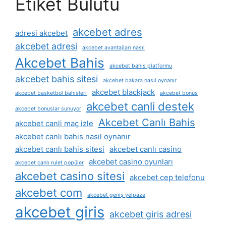
Etiket Bulutu
akcebet adres
adresi akcebet
akcebet adresi
akcebet avantajları nasıl
Akcebet Bahis
akcebet bahis platformu
akcebet bahis sitesi
akcebet bakara nasıl oynanır
akcebet blackjack
akcebet basketbol bahisleri
akcebet bonus
akcebet canli destek
akcebet bonuslar sunuyor
Akcebet Canlı Bahis
akcebet canli maç izle
akcebet canlı bahis nasıl oynanır
akcebet canlı bahis sitesi
akcebet canlı casino
akcebet casino oyunları
akcebet canlı rulet popüler
akcebet casino sitesi
akcebet cep telefonu
akcebet com
akcebet geniş yelpaze
akcebet giris
akcebet giris adresi