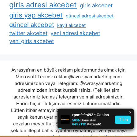
giris adresi akcebet
giris akcebet
giris yap akcebet
güncel adresi akcebet
güncel akcebet
kayit akcebet
twitter akcebet
yeni adresi akcebet
yeni giris akcebet
Avrasya'nın en büyük reklam platformunda olmak için
Microsoft Teams:
reklam@avrasyamarketing.com
adresimizden veya Telegram: @Avrasyamarketing
adresimizden irtibat kurabilirsiniz. (Tek iletişim
adreslerimiz teams / telegram ve mail adresimizdir.
Harici hiçbir iletişim adresimiz bulunmamaktadır.
Lütfen itibar etmeyiniz.) Türkiye yasalarına göre 7258
sayılı kanun uyarınca yasa dışı bahis oynamanın
cezaları mevcuttur. Şu an bulunduğunuz site hiç bir
şekilde illegal bahis oyunları oynatmıyor ve oynamaya