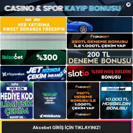
×
Akcebet GİRİŞ İÇİN TIKLAYINIZ!