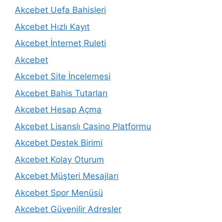
Akcebet Uefa Bahisleri
Akcebet Hızlı Kayıt
Akcebet İnternet Ruleti
Akcebet
Akcebet Site İncelemesi
Akcebet Bahis Tutarları
Akcebet Hesap Açma
Akcebet Lisanslı Casino Platformu
Akcebet Destek Birimi
Akcebet Kolay Oturum
Akcebet Müşteri Mesajları
Akcebet Spor Menüsü
Akcebet Güvenilir Adresler