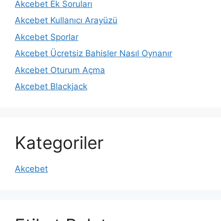
Akcebet Ek Soruları
Akcebet Kullanıcı Arayüzü
Akcebet Sporlar
Akcebet Ücretsiz Bahisler Nasıl Oynanır
Akcebet Oturum Açma
Akcebet Blackjack
Kategoriler
Akcebet