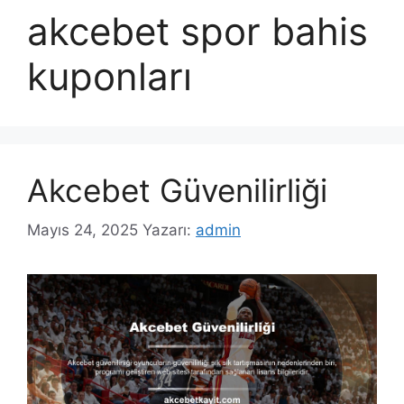
akcebet spor bahis
kuponları
Akcebet Güvenilirliği
Mayıs 24, 2025
Yazarı:
admin