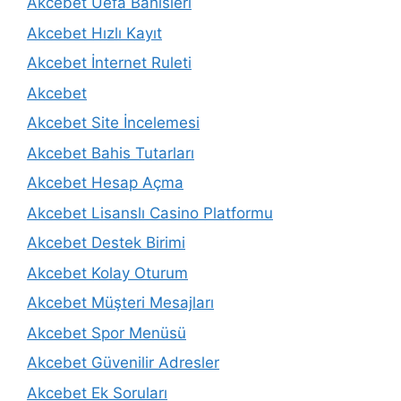
Akcebet Uefa Bahisleri
Akcebet Hızlı Kayıt
Akcebet İnternet Ruleti
Akcebet
Akcebet Site İncelemesi
Akcebet Bahis Tutarları
Akcebet Hesap Açma
Akcebet Lisanslı Casino Platformu
Akcebet Destek Birimi
Akcebet Kolay Oturum
Akcebet Müşteri Mesajları
Akcebet Spor Menüsü
Akcebet Güvenilir Adresler
Akcebet Ek Soruları