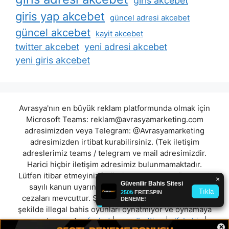
giris akcebet
giris yap akcebet
güncel adresi akcebet
güncel akcebet
kayit akcebet
twitter akcebet
yeni adresi akcebet
yeni giris akcebet
Avrasya'nın en büyük reklam platformunda olmak için
Microsoft Teams:
reklam@avrasyamarketing.com
adresimizden veya Telegram: @Avrasyamarketing
adresimizden irtibat kurabilirsiniz. (Tek iletişim
adreslerimiz teams / telegram ve mail adresimizdir.
Harici hiçbir iletişim adresimiz bulunmamaktadır.
Lütfen itibar etmeyiniz.) Türkiye yasalarına göre 7258
sayılı kanun uyarınca yasa dışı bahis oynamanın
cezaları mevcuttur. Şu an bulunduğunuz site hiç bir
şekilde illegal bahis oyunları oynatmıyor ve oynamaya
aracı olmuyordur.
foxbet
|
grandbetting
|
alfabahis
|
×