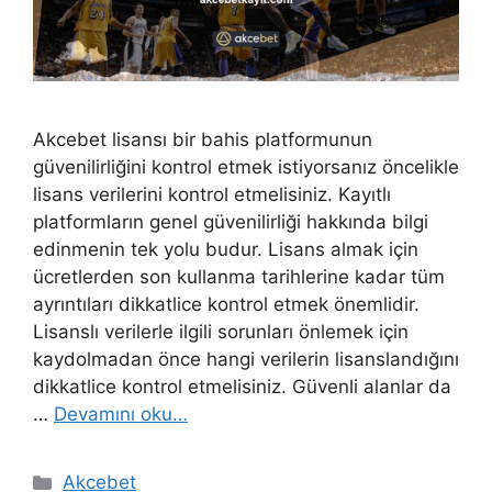
Akcebet lisansı bir bahis platformunun
güvenilirliğini kontrol etmek istiyorsanız öncelikle
lisans verilerini kontrol etmelisiniz. Kayıtlı
platformların genel güvenilirliği hakkında bilgi
edinmenin tek yolu budur. Lisans almak için
ücretlerden son kullanma tarihlerine kadar tüm
ayrıntıları dikkatlice kontrol etmek önemlidir.
Lisanslı verilerle ilgili sorunları önlemek için
kaydolmadan önce hangi verilerin lisanslandığını
dikkatlice kontrol etmelisiniz. Güvenli alanlar da
…
Devamını oku…
Kategoriler
Akcebet