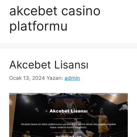
akcebet casino
platformu
Akcebet Lisansı
Ocak 13, 2024
Yazarı:
admin