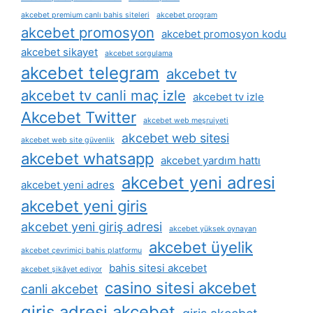
akcebet premium canlı bahis siteleri
akcebet program
akcebet promosyon
akcebet promosyon kodu
akcebet sikayet
akcebet sorgulama
akcebet telegram
akcebet tv
akcebet tv canli maç izle
akcebet tv izle
Akcebet Twitter
akcebet web meşruiyeti
akcebet web sitesi
akcebet web site güvenlik
akcebet whatsapp
akcebet yardım hattı
akcebet yeni adresi
akcebet yeni adres
akcebet yeni giris
akcebet yeni giriş adresi
akcebet yüksek oynayan
akcebet üyelik
akcebet çevrimiçi bahis platformu
bahis sitesi akcebet
akcebet şikâyet ediyor
casino sitesi akcebet
canli akcebet
giris adresi akcebet