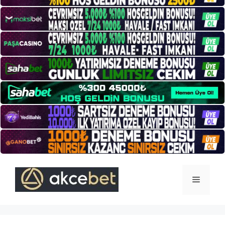
İçeriğe
atla
Menü