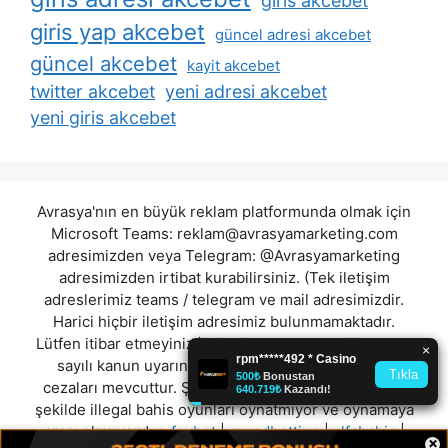
giris akcebet
giris yap akcebet
güncel adresi akcebet
güncel akcebet
kayit akcebet
twitter akcebet
yeni adresi akcebet
yeni giris akcebet
Avrasya'nın en büyük reklam platformunda olmak için
Microsoft Teams:
reklam@avrasyamarketing.com
adresimizden veya Telegram: @Avrasyamarketing
adresimizden irtibat kurabilirsiniz. (Tek iletişim
adreslerimiz teams / telegram ve mail adresimizdir.
Harici hiçbir iletişim adresimiz bulunmamaktadır.
Lütfen itibar etmeyiniz.) Türkiye yasalarına göre 7258
sayılı kanun uyarınca yasa dışı bahis oynamanın
cezaları mevcuttur. Şu an bulunduğunuz site hiç bir
şekilde illegal bahis oyunları oynatmıyor ve oynamaya
aracı olmuyordur.
foxbet
|
grandbetting
|
alfabahis
|
×