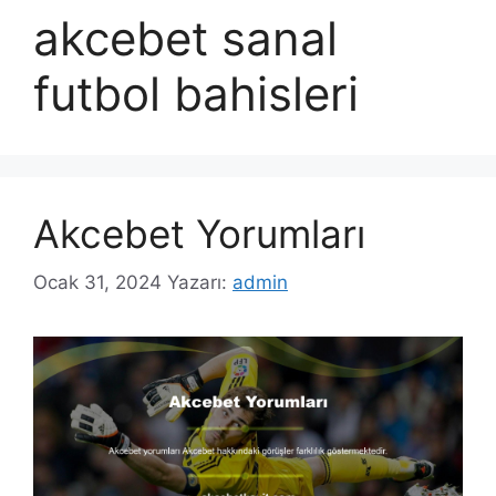
akcebet sanal
futbol bahisleri
Akcebet Yorumları
Ocak 31, 2024
Yazarı:
admin