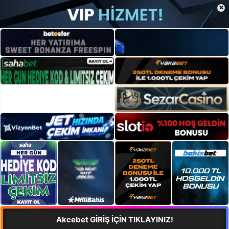
×
Akcebet GİRİŞ İÇİN TIKLAYINIZ!