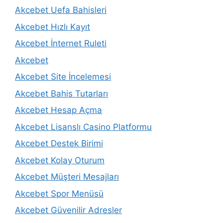
Akcebet Uefa Bahisleri
Akcebet Hızlı Kayıt
Akcebet İnternet Ruleti
Akcebet
Akcebet Site İncelemesi
Akcebet Bahis Tutarları
Akcebet Hesap Açma
Akcebet Lisanslı Casino Platformu
Akcebet Destek Birimi
Akcebet Kolay Oturum
Akcebet Müşteri Mesajları
Akcebet Spor Menüsü
Akcebet Güvenilir Adresler