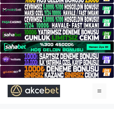
İçeriğe
atla
Menü