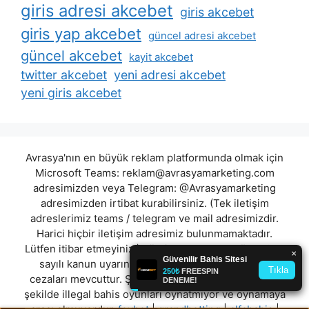
giris adresi akcebet
giris akcebet
giris yap akcebet
güncel adresi akcebet
güncel akcebet
kayit akcebet
twitter akcebet
yeni adresi akcebet
yeni giris akcebet
Avrasya'nın en büyük reklam platformunda olmak için
Microsoft Teams:
reklam@avrasyamarketing.com
adresimizden veya Telegram: @Avrasyamarketing
adresimizden irtibat kurabilirsiniz. (Tek iletişim
adreslerimiz teams / telegram ve mail adresimizdir.
Harici hiçbir iletişim adresimiz bulunmamaktadır.
Lütfen itibar etmeyiniz.) Türkiye yasalarına göre 7258
sayılı kanun uyarınca yasa dışı bahis oynamanın
cezaları mevcuttur. Şu an bulunduğunuz site hiç bir
şekilde illegal bahis oyunları oynatmıyor ve oynamaya