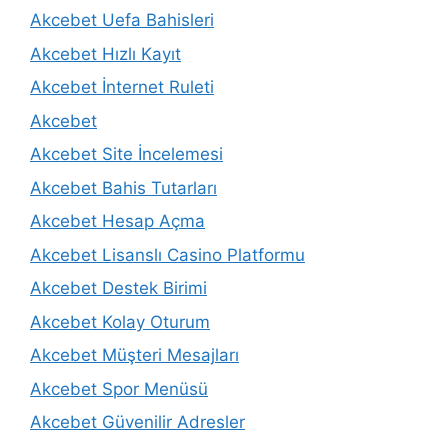
Akcebet Uefa Bahisleri
Akcebet Hızlı Kayıt
Akcebet İnternet Ruleti
Akcebet
Akcebet Site İncelemesi
Akcebet Bahis Tutarları
Akcebet Hesap Açma
Akcebet Lisanslı Casino Platformu
Akcebet Destek Birimi
Akcebet Kolay Oturum
Akcebet Müşteri Mesajları
Akcebet Spor Menüsü
Akcebet Güvenilir Adresler