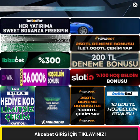
×
Akcebet GİRİŞ İÇİN TIKLAYINIZ!