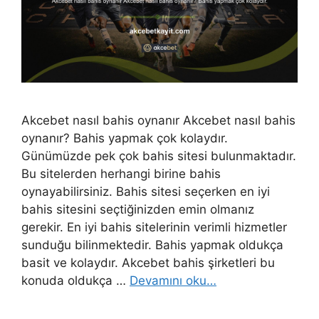
Akcebet nasıl bahis oynanır Akcebet nasıl bahis
oynanır? Bahis yapmak çok kolaydır.
Günümüzde pek çok bahis sitesi bulunmaktadır.
Bu sitelerden herhangi birine bahis
oynayabilirsiniz. Bahis sitesi seçerken en iyi
bahis sitesini seçtiğinizden emin olmanız
gerekir. En iyi bahis sitelerinin verimli hizmetler
sunduğu bilinmektedir. Bahis yapmak oldukça
basit ve kolaydır. Akcebet bahis şirketleri bu
konuda oldukça …
Devamını oku…