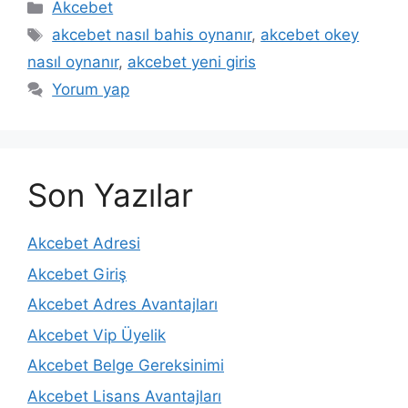
Kategoriler
Akcebet
Etiketler
akcebet nasıl bahis oynanır
,
akcebet okey
nasıl oynanır
,
akcebet yeni giris
Yorum yap
Son Yazılar
Akcebet Adresi
Akcebet Giriş
Akcebet Adres Avantajları
Akcebet Vip Üyelik
Akcebet Belge Gereksinimi
Akcebet Lisans Avantajları