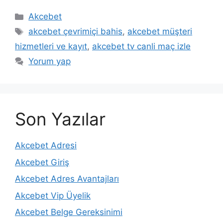
Kategoriler
Akcebet
Etiketler
akcebet çevrimiçi bahis
,
akcebet müşteri
hizmetleri ve kayıt
,
akcebet tv canli maç izle
Yorum yap
Son Yazılar
Akcebet Adresi
Akcebet Giriş
Akcebet Adres Avantajları
Akcebet Vip Üyelik
Akcebet Belge Gereksinimi