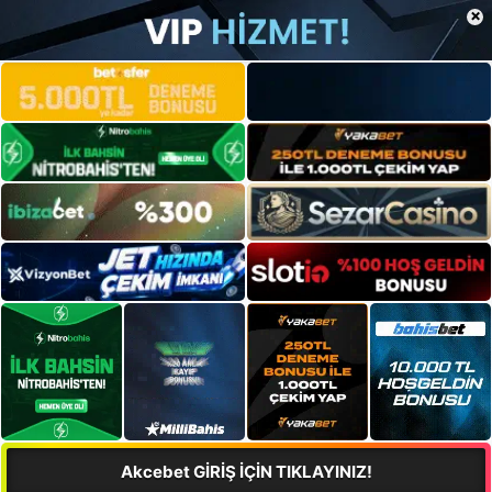
×
Akcebet GİRİŞ İÇİN TIKLAYINIZ!