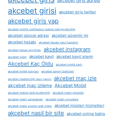
akcebet giris adresi
akcebet girisi
akcebet giris twitter
akcebet giris yap
akcebet gizlilik politikamız mobile türkiye etkinliği
akcebet güncel adresi
akcebet güvenlir mi
akcebet hesabı
akcebet hesabı nasıl kapatılır
akcebet instagram
akcebet hesap ayrıntıları
akcebet kayit
akcebet kayıt i̇şlemi
akcebet i̇şlem
Akcebet Kaç Oldu
akcebet kimlik kartı
akcebet kimlik kopyası
akcebet langırt bahisleri
akcebet maç izle
akcebet madenciliği nasıl yapılır
akcebet maç izleme
Akcebet Mobil
akcebet mobile türkiye etkinliği
akcebet mobil güvenlik
akcebet mobil seçenekleri
akcebet mobil uygulama
akcebet müşteri hizmetleri
akcebet mobil uyumlu web sitesi
akcebet nasil bir site
akcebet online bahis