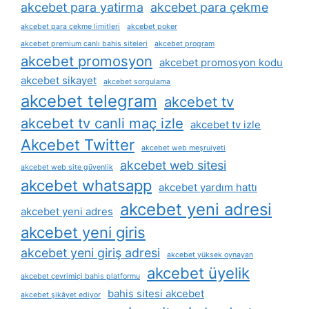
akcebet para yatirma
akcebet para çekme
akcebet para çekme limitleri
akcebet poker
akcebet premium canlı bahis siteleri
akcebet program
akcebet promosyon
akcebet promosyon kodu
akcebet sikayet
akcebet sorgulama
akcebet telegram
akcebet tv
akcebet tv canli maç izle
akcebet tv izle
Akcebet Twitter
akcebet web meşruiyeti
akcebet web sitesi
akcebet web site güvenlik
akcebet whatsapp
akcebet yardım hattı
akcebet yeni adresi
akcebet yeni adres
akcebet yeni giris
akcebet yeni giriş adresi
akcebet yüksek oynayan
akcebet üyelik
akcebet çevrimiçi bahis platformu
bahis sitesi akcebet
akcebet şikâyet ediyor