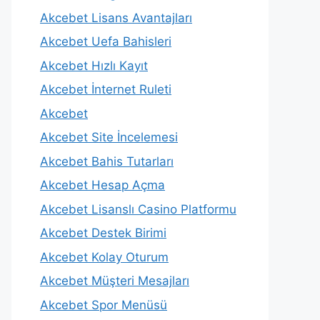
Akcebet Lisans Avantajları
Akcebet Uefa Bahisleri
Akcebet Hızlı Kayıt
Akcebet İnternet Ruleti
Akcebet
Akcebet Site İncelemesi
Akcebet Bahis Tutarları
Akcebet Hesap Açma
Akcebet Lisanslı Casino Platformu
Akcebet Destek Birimi
Akcebet Kolay Oturum
Akcebet Müşteri Mesajları
Akcebet Spor Menüsü