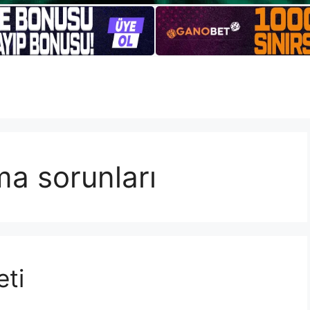
ma sorunları
eti