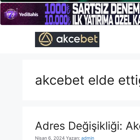
İçeriğe
atla
akcebet elde etti
Adres Değişikliği: A
Nisan 6, 2024
Yazarı:
admin