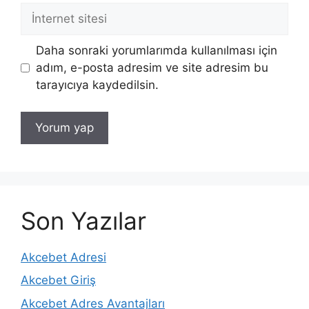
İnternet
sitesi
Daha sonraki yorumlarımda kullanılması için
adım, e-posta adresim ve site adresim bu
tarayıcıya kaydedilsin.
Son Yazılar
Akcebet Adresi
Akcebet Giriş
Akcebet Adres Avantajları