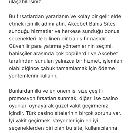
ulaşabilirsiniz.
Bu fırsatlardan yararlanın ve kolay bir gelir elde
etmek için ilk adımı atın. Akcebet Bahis Sitesi
sunduğu hizmetler ve herkese sunduğu bonus
seçenekleri ile bilinen bir bahis firmasıdır.
Güvenilir para yatırma yöntemlerinin seçimi,
bahisçiler arasında çok popülerdir ve Akcebet
tarafından sunulan yalnızca bir hizmet, işlemleri
olabildiğince çabuk tamamlamak için ödeme
yöntemlerini kullanır.
Bunlardan ilki ve en önemlisi size çeşitli
promosyon fırsatları sunmak, diğeri ise casino
oyunları oynayarak güzel vakit geçirmeniz
içindir. Türk casino sitelerinin birçok sorunu var.
İyi vakit geçirmek isteyenler için en iyi
seçeneklerden biri olan bu site, kullanıcılarına