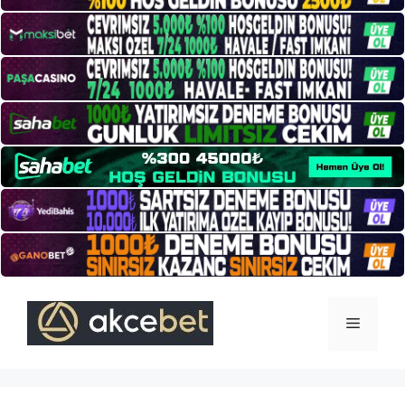
İçeriğe
atla
Menü