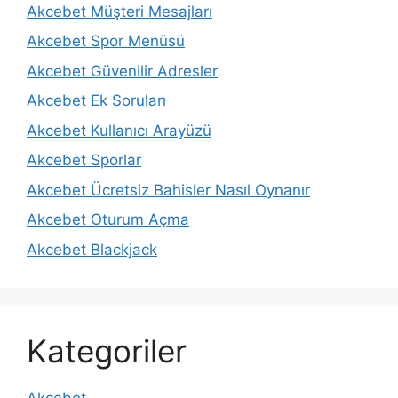
Akcebet Müşteri Mesajları
Akcebet Spor Menüsü
Akcebet Güvenilir Adresler
Akcebet Ek Soruları
Akcebet Kullanıcı Arayüzü
Akcebet Sporlar
Akcebet Ücretsiz Bahisler Nasıl Oynanır
Akcebet Oturum Açma
Akcebet Blackjack
Kategoriler
Akcebet