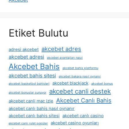
Etiket Bulutu
akcebet adres
adresi akcebet
akcebet adresi
akcebet avantajları nasıl
Akcebet Bahis
akcebet bahis platformu
akcebet bahis sitesi
akcebet bakara nasıl oynanır
akcebet blackjack
akcebet basketbol bahisleri
akcebet bonus
akcebet canli destek
akcebet bonuslar sunuyor
Akcebet Canlı Bahis
akcebet canli maç izle
akcebet canlı bahis nasıl oynanır
akcebet canlı bahis sitesi
akcebet canlı casino
akcebet casino oyunları
akcebet canlı rulet popüler