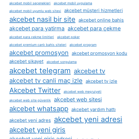
akcebet mobil seçenekleri
akcebet mobil uygulama
akcebet müşteri hizmetleri
akcebet mobil uyumlu web sitesi
akcebet nasil bir site
akcebet online bahis
akcebet para yatirma
akcebet para çekme
akcebet para çekme limitleri
akcebet poker
akcebet premium canlı bahis siteleri
akcebet program
akcebet promosyon
akcebet promosyon kodu
akcebet sikayet
akcebet sorgulama
akcebet telegram
akcebet tv
akcebet tv canli maç izle
akcebet tv izle
Akcebet Twitter
akcebet web meşruiyeti
akcebet web sitesi
akcebet web site güvenlik
akcebet whatsapp
akcebet yardım hattı
akcebet yeni adresi
akcebet yeni adres
akcebet yeni giris
akcebet yeni giriş adresi