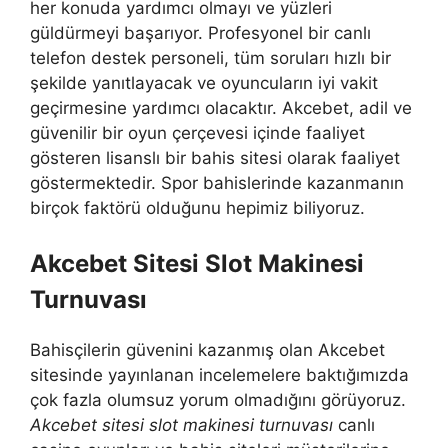
her konuda yardımcı olmayı ve yüzleri
güldürmeyi başarıyor. Profesyonel bir canlı
telefon destek personeli, tüm soruları hızlı bir
şekilde yanıtlayacak ve oyuncuların iyi vakit
geçirmesine yardımcı olacaktır. Akcebet, adil ve
güvenilir bir oyun çerçevesi içinde faaliyet
gösteren lisanslı bir bahis sitesi olarak faaliyet
göstermektedir. Spor bahislerinde kazanmanın
birçok faktörü olduğunu hepimiz biliyoruz.
Akcebet Sitesi Slot Makinesi
Turnuvası
Bahisçilerin güvenini kazanmış olan Akcebet
sitesinde yayınlanan incelemelere baktığımızda
çok fazla olumsuz yorum olmadığını görüyoruz.
Akcebet sitesi slot makinesi turnuvası
canlı