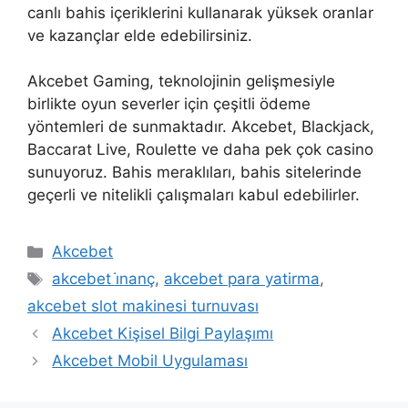
canlı bahis içeriklerini kullanarak yüksek oranlar
ve kazançlar elde edebilirsiniz.
Akcebet Gaming, teknolojinin gelişmesiyle
birlikte oyun severler için çeşitli ödeme
yöntemleri de sunmaktadır. Akcebet, Blackjack,
Baccarat Live, Roulette ve daha pek çok casino
sunuyoruz. Bahis meraklıları, bahis sitelerinde
geçerli ve nitelikli çalışmaları kabul edebilirler.
Kategoriler
Akcebet
Etiketler
akcebet i̇nanç
,
akcebet para yatirma
,
akcebet slot makinesi turnuvası
Akcebet Kişisel Bilgi Paylaşımı
Akcebet Mobil Uygulaması