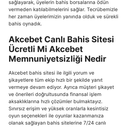
sağlayarak, üyelerin bahis borsalarına ödün
vermeden katılabilmelerini sağlar. Tecrübemizle
her zaman üyelerimizin yanında olduk ve sürekli
bahis oynadık.
Akcebet Canlı Bahis Sitesi
Ücretli Mi Akcebet
Memnuniyetsizliği Nedir
Akcebet bahis sitesi ile ilgili yorum ve
şikayetlere tüm ekip hızlı bir şekilde yanıt
vermeye devam ediyor. Ayrıca müşteri şikayet
ve önerileri doğrultusunda finansal işlem
aksaklıklarına hızlı çözümler bulmaktayız.
Sınırsız erişim ve yüksek oranlarla kesintisiz
oyun seçenekleri ile oyunlar kazanmanıza
olanak sağlayan bahis sitelerine 7/24 canlı