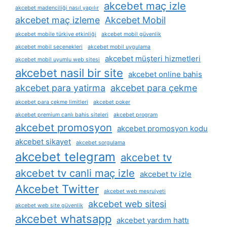
akcebet maç izle
akcebet madenciliği nasıl yapılır
akcebet maç izleme
Akcebet Mobil
akcebet mobile türkiye etkinliği
akcebet mobil güvenlik
akcebet mobil seçenekleri
akcebet mobil uygulama
akcebet müşteri hizmetleri
akcebet mobil uyumlu web sitesi
akcebet nasil bir site
akcebet online bahis
akcebet para yatirma
akcebet para çekme
akcebet para çekme limitleri
akcebet poker
akcebet premium canlı bahis siteleri
akcebet program
akcebet promosyon
akcebet promosyon kodu
akcebet sikayet
akcebet sorgulama
akcebet telegram
akcebet tv
akcebet tv canli maç izle
akcebet tv izle
Akcebet Twitter
akcebet web meşruiyeti
akcebet web sitesi
akcebet web site güvenlik
akcebet whatsapp
akcebet yardım hattı