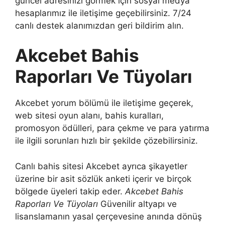
güncel adresinizi görmek için sosyal medya
hesaplarımız ile iletişime geçebilirsiniz. 7/24
canlı destek alanımızdan geri bildirim alın.
Akcebet Bahis
Raporları Ve Tüyoları
Akcebet yorum bölümü ile iletişime geçerek,
web sitesi oyun alanı, bahis kuralları,
promosyon ödülleri, para çekme ve para yatırma
ile ilgili sorunları hızlı bir şekilde çözebilirsiniz.
Canlı bahis sitesi Akcebet ayrıca şikayetler
üzerine bir asit sözlük anketi içerir ve birçok
bölgede üyeleri takip eder.
Akcebet Bahis
Raporları Ve Tüyoları
Güvenilir altyapı ve
lisanslamanın yasal çerçevesine anında dönüş