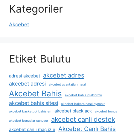
Kategoriler
Akcebet
Etiket Bulutu
akcebet adres
adresi akcebet
akcebet adresi
akcebet avantajları nasıl
Akcebet Bahis
akcebet bahis platformu
akcebet bahis sitesi
akcebet bakara nasıl oynanır
akcebet blackjack
akcebet basketbol bahisleri
akcebet bonus
akcebet canli destek
akcebet bonuslar sunuyor
Akcebet Canlı Bahis
akcebet canli maç izle