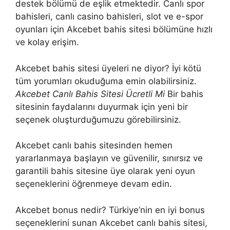
destek bölümü de eşlik etmektedir. Canlı spor
bahisleri, canlı casino bahisleri, slot ve e-spor
oyunları için Akcebet bahis sitesi bölümüne hızlı
ve kolay erişim.
Akcebet bahis sitesi üyeleri ne diyor? İyi kötü
tüm yorumları okuduğuma emin olabilirsiniz.
Akcebet Canlı Bahis Sitesi Ücretli Mi
Bir bahis
sitesinin faydalarını duyurmak için yeni bir
seçenek oluşturduğumuzu görebilirsiniz.
Akcebet canlı bahis sitesinden hemen
yararlanmaya başlayın ve güvenilir, sınırsız ve
garantili bahis sitesine üye olarak yeni oyun
seçeneklerini öğrenmeye devam edin.
Akcebet bonus nedir? Türkiye’nin en iyi bonus
seçeneklerini sunan Akcebet canlı bahis sitesi,