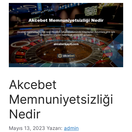
Akcebet
Memnuniyetsizliği
Nedir
Mayıs 13, 2023
Yazarı:
admin