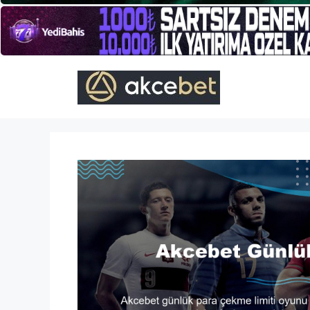
İçeriğe
atla