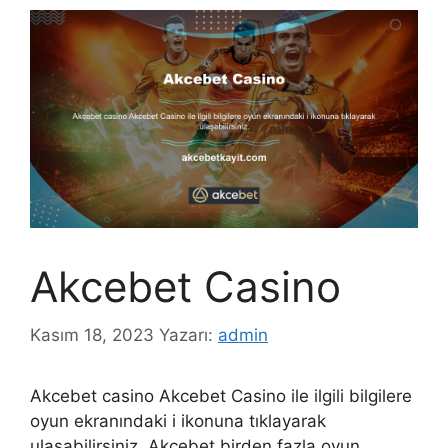
Akcebet Casino
Kasım 18, 2023
Yazarı:
admin
Akcebet casino Akcebet Casino ile ilgili bilgilere
oyun ekranındaki i ikonuna tıklayarak
ulaşabilirsiniz. Akcebet birden fazla oyun