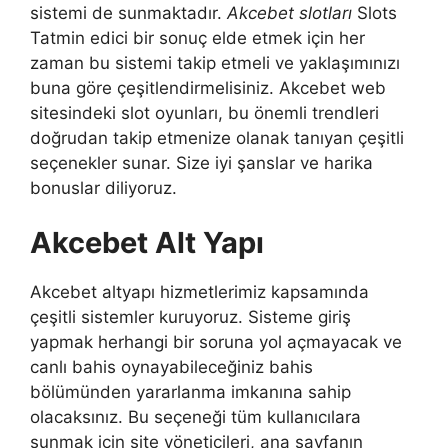
sistemi de sunmaktadır.
Akcebet slotları
Slots
Tatmin edici bir sonuç elde etmek için her
zaman bu sistemi takip etmeli ve yaklaşımınızı
buna göre çeşitlendirmelisiniz. Akcebet web
sitesindeki slot oyunları, bu önemli trendleri
doğrudan takip etmenize olanak tanıyan çeşitli
seçenekler sunar. Size iyi şanslar ve harika
bonuslar diliyoruz.
Akcebet Alt Yapı
Akcebet altyapı hizmetlerimiz kapsamında
çeşitli sistemler kuruyoruz. Sisteme giriş
yapmak herhangi bir soruna yol açmayacak ve
canlı bahis oynayabileceğiniz bahis
bölümünden yararlanma imkanına sahip
olacaksınız. Bu seçeneği tüm kullanıcılara
sunmak için site yöneticileri, ana sayfanın