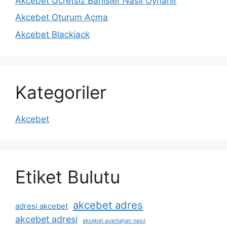
Akcebet Ücretsiz Bahisler Nasıl Oynanır
Akcebet Oturum Açma
Akcebet Blackjack
Kategoriler
Akcebet
Etiket Bulutu
akcebet adres
adresi akcebet
akcebet adresi
akcebet avantajları nasıl