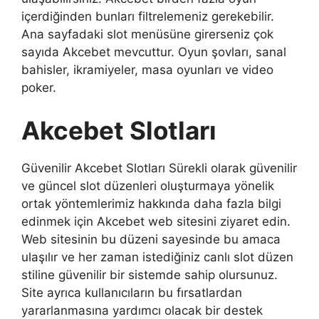
içerdiğinden bunları filtrelemeniz gerekebilir.
Ana sayfadaki slot menüsüne girerseniz çok
sayıda Akcebet mevcuttur. Oyun şovları, sanal
bahisler, ikramiyeler, masa oyunları ve video
poker.
Akcebet Slotları
Güvenilir Akcebet Slotları Sürekli olarak güvenilir
ve güncel slot düzenleri oluşturmaya yönelik
ortak yöntemlerimiz hakkında daha fazla bilgi
edinmek için Akcebet web sitesini ziyaret edin.
Web sitesinin bu düzeni sayesinde bu amaca
ulaşılır ve her zaman istediğiniz canlı slot düzen
stiline güvenilir bir sistemde sahip olursunuz.
Site ayrıca kullanıcıların bu fırsatlardan
yararlanmasına yardımcı olacak bir destek