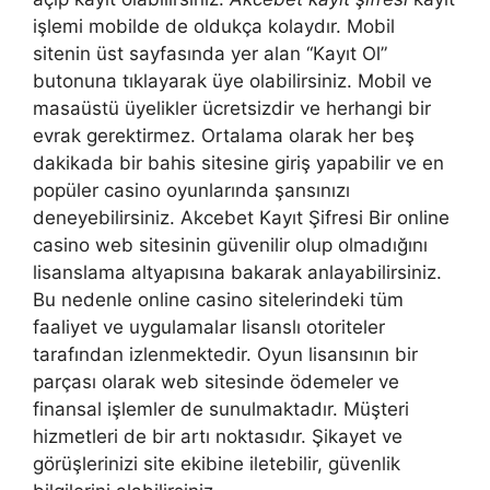
işlemi mobilde de oldukça kolaydır. Mobil
sitenin üst sayfasında yer alan “Kayıt Ol”
butonuna tıklayarak üye olabilirsiniz. Mobil ve
masaüstü üyelikler ücretsizdir ve herhangi bir
evrak gerektirmez. Ortalama olarak her beş
dakikada bir bahis sitesine giriş yapabilir ve en
popüler casino oyunlarında şansınızı
deneyebilirsiniz. Akcebet Kayıt Şifresi Bir online
casino web sitesinin güvenilir olup olmadığını
lisanslama altyapısına bakarak anlayabilirsiniz.
Bu nedenle online casino sitelerindeki tüm
faaliyet ve uygulamalar lisanslı otoriteler
tarafından izlenmektedir. Oyun lisansının bir
parçası olarak web sitesinde ödemeler ve
finansal işlemler de sunulmaktadır. Müşteri
hizmetleri de bir artı noktasıdır. Şikayet ve
görüşlerinizi site ekibine iletebilir, güvenlik