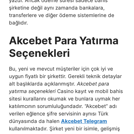
yazdı. Ancak ödeme süresi sadece bahis
şirketine değil aynı zamanda bankalara,
transferlere ve diğer ödeme sistemlerine de
bağlıdır.
Akcebet Para Yatırma
Seçenekleri
Bu, yeni ve mevcut müşteriler için çok iyi ve
uygun fiyatlı bir şirkettir. Gerekli teknik detaylar
alt başlıklarda açıklanmıştır.
Akcebet para
yatırma seçenekleri
Casino kayıt ve mobil bahis
sitesi kurallarını okumak ve bunlara uymak her
katılımcının sorumluluğundadır. “Akcebet” adı
verilen eğlence şifre servisinin aynısı Türk
dünyasında da halen
Akcebet Telegram
kullanılmaktadır. Şirket yeni bir isimle, gelişmiş