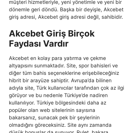
müşteri hizmetleriyle, yeni yönetimle ve yeni bir
dönemle geri döndü. Başka bir deyişle, Akcebet
giriş adresi, Akcebet giriş adresi değil, sahibidir.
Akcebet Giriş Birçok
Faydası Vardır
Akcebet en kolay para yatırma ve çekme
altyapısını sunmaktadır. Site, spor bahisleri ve
diğer tüm bahis seçeneklerine erişebileceğiniz
hibrit bir arayüze sahiptir. Avrupa’da bilinen
adıyla site, Türk kullanıcılar tarafından çok az ilgi
görüyor ve bu nedenle Türkiye’de nadiren
kullanılıyor. Türkiye bölgesindeki daha az
popüler olan web sitelerinin sayısına
bakarsanız, sunacak pek bir şeylerinin
olmadığını göreceksiniz. Site aynı zamanda
düşük bonuslar da sunuyor. Rulet, bakara,