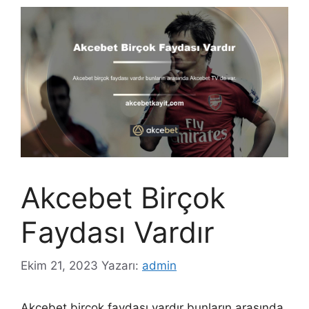
Akcebet Birçok
Faydası Vardır
Ekim 21, 2023
Yazarı:
admin
Akcebet birçok faydası vardır bunların arasında