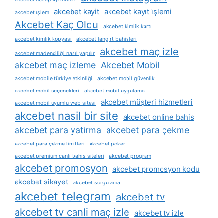
akcebet kayit
akcebet kayıt i̇şlemi
akcebet i̇şlem
Akcebet Kaç Oldu
akcebet kimlik kartı
akcebet kimlik kopyası
akcebet langırt bahisleri
akcebet maç izle
akcebet madenciliği nasıl yapılır
akcebet maç izleme
Akcebet Mobil
akcebet mobile türkiye etkinliği
akcebet mobil güvenlik
akcebet mobil seçenekleri
akcebet mobil uygulama
akcebet müşteri hizmetleri
akcebet mobil uyumlu web sitesi
akcebet nasil bir site
akcebet online bahis
akcebet para yatirma
akcebet para çekme
akcebet para çekme limitleri
akcebet poker
akcebet premium canlı bahis siteleri
akcebet program
akcebet promosyon
akcebet promosyon kodu
akcebet sikayet
akcebet sorgulama
akcebet telegram
akcebet tv
akcebet tv canli maç izle
akcebet tv izle