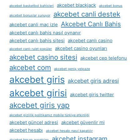
akcebet blackjack
akcebet basketbol bahisleri
akcebet bonus
akcebet canli destek
akcebet bonuslar sunuyor
Akcebet Canlı Bahis
akcebet canli maç izle
akcebet canlı bahis nasıl oynanır
akcebet canlı bahis sitesi
akcebet canlı casino
akcebet casino oyunları
akcebet canlı rulet popüler
akcebet casino sitesi
akcebet cep telefonu
akcebet com
akcebet geniş yelpaze
akcebet giris
akcebet giris adresi
akcebet girisi
akcebet giris twitter
akcebet giris yap
akcebet gizlilik politikamız mobile türkiye etkinliği
akcebet güncel adresi
akcebet güvenlir mi
akcebet hesabı
akcebet hesabı nasıl kapatılır
akcebet instagram
akcebet hesap ayrıntıları