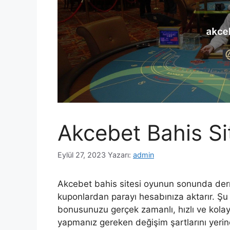
Akcebet Bahis Si
Eylül 27, 2023
Yazarı:
admin
Akcebet bahis sitesi oyunun sonunda dern
kuponlardan parayı hesabınıza aktarır. Şu 
bonusunuzu gerçek zamanlı, hızlı ve kolay
yapmanız gereken değişim şartlarını yer