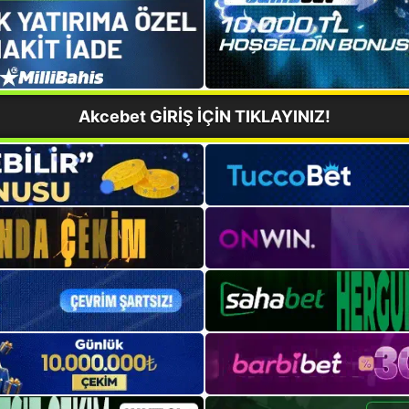
Akcebet GİRİŞ İÇİN TIKLAYINIZ!