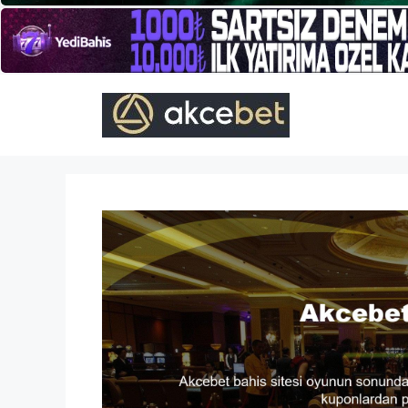
İçeriğe
atla