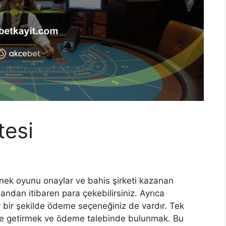
tesi
ek oyunu onaylar ve bahis şirketi kazanan
andan itibaren para çekebilirsiniz. Ayrıca
 bir şekilde ödeme seçeneğiniz de vardır. Tek
ine getirmek ve ödeme talebinde bulunmak. Bu